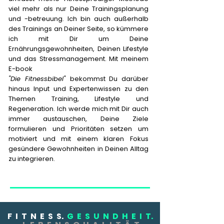
viel mehr als nur Deine Trainingsplanung
und -betreuung. Ich bin auch außerhalb
des Trainings an Deiner Seite, so kümmere
ich mit Dir um Deine
Ernährungsgewohnheiten, Deinen Lifestyle
und das Stressmanagement. Mit meinem
E-book
"Die Fitnessbibel"
bekommst Du darüber
hinaus Input und Expertenwissen zu den
Themen Training, Lifestyle und
Regeneration. Ich werde mich mit Dir auch
immer austauschen, Deine Ziele
formulieren und Prioritäten setzen um
motiviert und mit einem klaren Fokus
gesündere Gewohnheiten in Deinen Alltag
zu integrieren.
F I T N E S S.
G E S U N D H E I T.