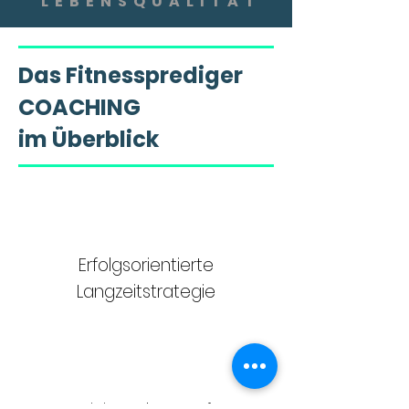
L E B E N S Q U A L I T Ä T
Das Fitnessprediger
COACHING
im Überblick
Erfolgsorientierte
Langzeitstrategie