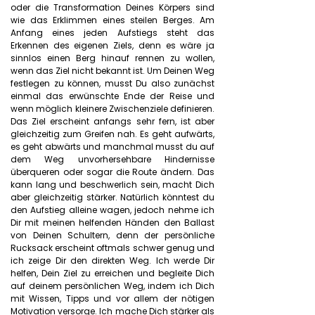
oder die Transformation Deines Körpers sind
wie das Erklimmen eines steilen Berges. Am
Anfang eines jeden Aufstiegs steht das
Erkennen des eigenen Ziels, denn es wäre ja
sinnlos einen Berg hinauf rennen zu wollen,
wenn das Ziel nicht bekannt ist. Um Deinen Weg
festlegen zu können, musst Du also zunächst
einmal das erwünschte Ende der Reise und
wenn möglich kleinere Zwischenziele definieren.
Das Ziel erscheint anfangs sehr fern, ist aber
gleichzeitig zum Greifen nah. Es geht aufwärts,
es geht abwärts und manchmal musst du auf
dem Weg unvorhersehbare Hindernisse
überqueren oder sogar die Route ändern. Das
kann lang und beschwerlich sein, macht Dich
aber gleichzeitig stärker. Natürlich könntest du
den Aufstieg alleine wagen, jedoch nehme ich
Dir mit meinen helfenden Händen den Ballast
von Deinen Schultern, denn der persönliche
Rucksack erscheint oftmals schwer genug und
ich zeige Dir den direkten Weg. Ich werde Dir
helfen, Dein Ziel zu erreichen und begleite Dich
auf deinem persönlichen Weg, indem ich Dich
mit Wissen, Tipps und vor allem der nötigen
Motivation versorge. Ich mache Dich stärker als